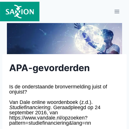
Doorgaan
naar
inhoud
APA-gevorderden